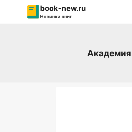
Перейти
book-new.ru
к
Новинки книг
содержимому
Академия 