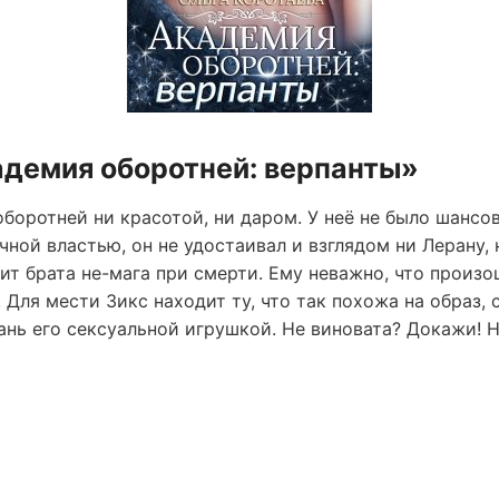
адемия оборотней: верпанты»
боротней ни красотой, ни даром. У неё не было шансов
ной властью, он не удостаивал и взглядом ни Лерану, 
ит брата не-мага при смерти. Ему неважно, что произо
 Для мести Зикс находит ту, что так похожа на образ,
тань его сексуальной игрушкой. Не виновата? Докажи! 