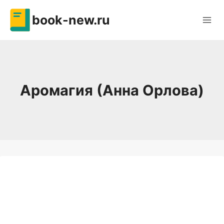
Перейти
book-new.ru
к
содержимому
Аромагия (Анна Орлова)