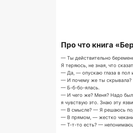
Про что книга «Бе
— Ты действительно беременн
Я теряюсь, не зная, что сказ
— Да, — опускаю глаза в пол 
— И почему же ты скрывала? 
— Б-б-бо-ялась.
— И чего же? Меня? Надо было
я чувствую это. Знаю эту язв
— В смысле? — Я решаюсь подн
— В прямом, — жестко чекани
— Т-т-то есть? — непонимающ