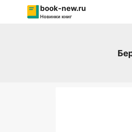
Перейти
book-new.ru
к
Новинки книг
содержимому
Бер