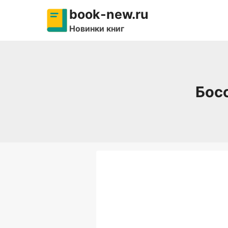
Перейти
book-new.ru
к
Новинки книг
содержимому
Босс