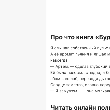
Про что книга «Бу
Я слышал собственный пульс в
А её аромат пьянил и лишал м
навсегда.
— Артём, — сделав глубокий в
Ей было неловко, стыдно, и б
лбом в ее лоб, переводя дыха
Сердце замерло, словно пере
— Я замужем… — она молчала,
Читать онлайн по