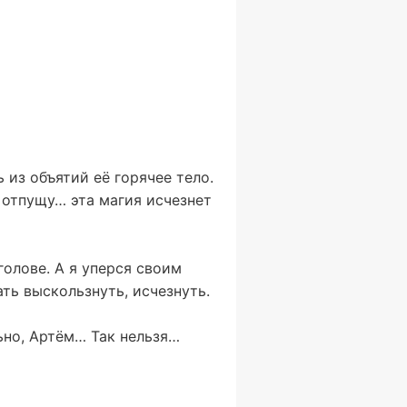
 из объятий её горячее тело.
и отпущу… эта магия исчезнет
голове. А я уперся своим
ть выскользнуть, исчезнуть.
ьно, Артём… Так нельзя…