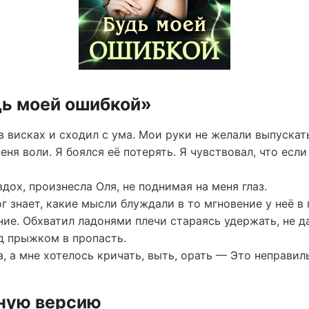
дь моей ошибкой»
 висках и сходил с ума. Мои руки не желали выпускать
еня воли. Я боялся её потерять. Я чувствовал, что есл
дох, произнесла Оля, не поднимая на меня глаз.
ог знает, какие мысли блуждали в то мгновение у неё в 
ние. Обхватил ладонями плечи стараясь удержать, не да
д прыжком в пропасть.
 а мне хотелось кричать, выть, орать — Это неправил
лную версию