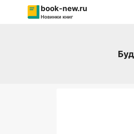
Перейти
book-new.ru
к
Новинки книг
содержимому
Буд