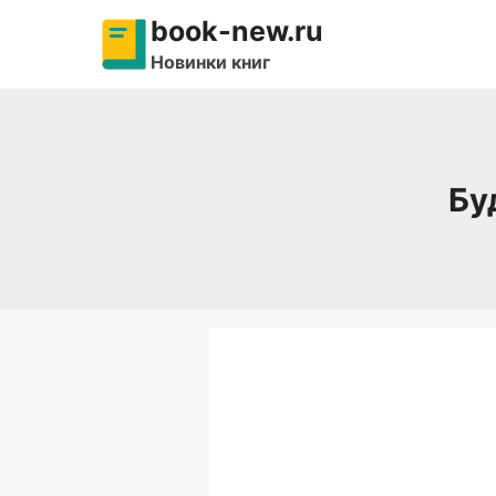
Перейти
book-new.ru
к
Новинки книг
содержимому
Бу