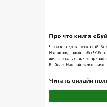
Про что книга «Бу
Четыре года за решеткой. Бол
И долгожданный побег! Сбежа
жизнью лачужке, что принадл
Её били. Над ней издевались.
Читать онлайн по