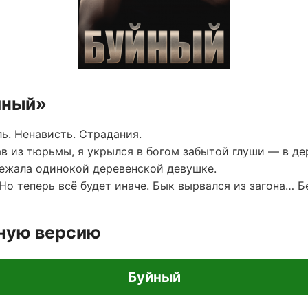
йный»
ь. Ненависть. Страдания.
в из тюрьмы, я укрылся в богом забытой глуши — в дер
ежала одинокой деревенской девушке.
 Но теперь всё будет иначе. Бык вырвался из загона… Б
лную версию
Буйный