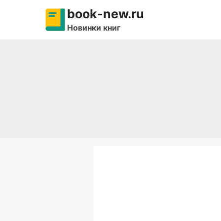
Перейти
book-new.ru
к
Новинки книг
содержимому