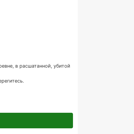
евне, в расшатанной, убитой
ерегитесь.