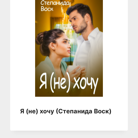
Я (не) хочу (Степанида Воск)