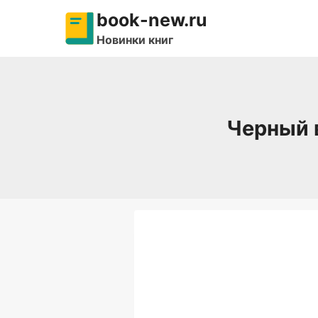
Перейти
book-new.ru
к
Новинки книг
содержимому
Черный 