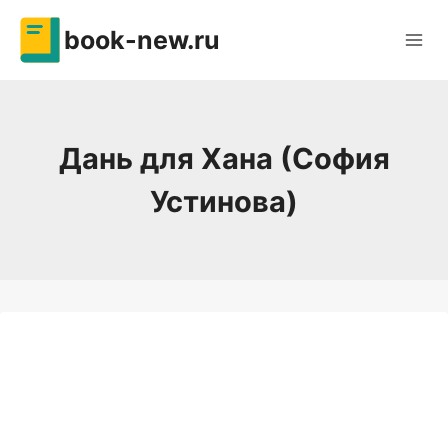
Перейти
book-new.ru
к
содержимому
Дань для Хана (София
Устинова)