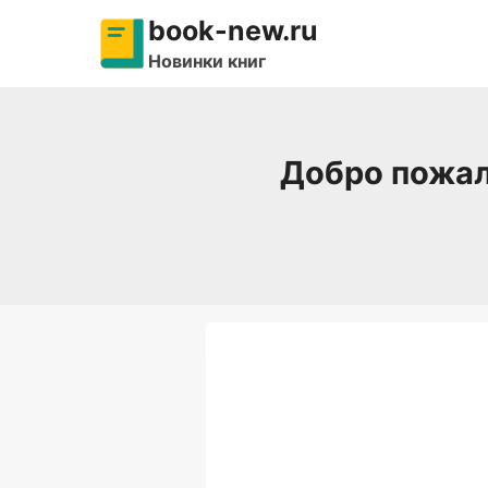
Перейти
book-new.ru
к
Новинки книг
содержимому
Добро пожал