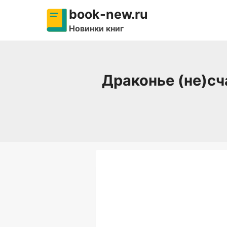
Перейти
book-new.ru
к
Новинки книг
содержимому
Драконье (не)сч