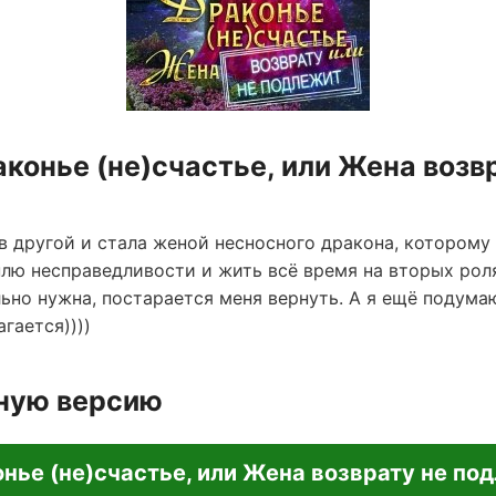
аконье (не)счастье, или Жена возв
в другой и стала женой несносного дракона, которому 
рплю несправедливости и жить всё время на вторых рол
льно нужна, постарается меня вернуть. А я ещё подума
гается))))
лную версию
нье (не)счастье, или Жена возврату не по