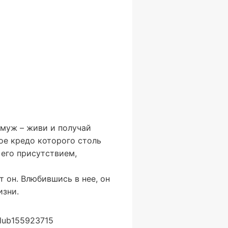
 муж – живи и получай
ое кредо которого столь
 его присутствием,
 он. Влюбившись в нее, он
изни.
lub155923715