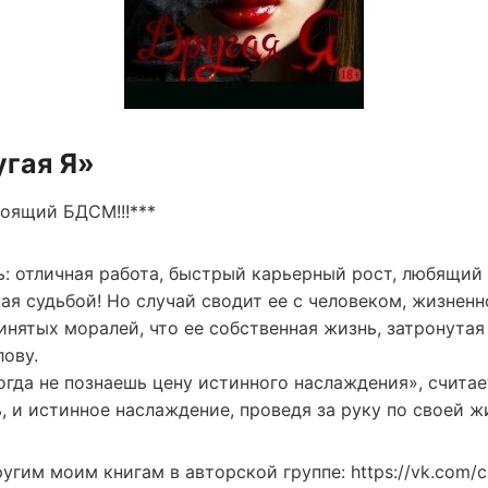
угая Я»
тоящий БДСМ!!!***
сь: отличная работа, быстрый карьерный рост, любящий
ая судьбой! Но случай сводит ее с человеком, жизненн
нятых моралей, что ее собственная жизнь, затронутая
лову.
гда не познаешь цену истинного наслаждения», считает
 и истинное наслаждение, проведя за руку по своей ж
им моим книгам в авторской группе: https://vk.com/c