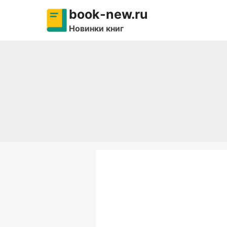
Перейти
book-new.ru
к
Новинки книг
содержимому