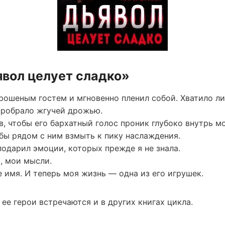
явол целует сладко»
рошеным гостем и мгновенно пленил собой. Хватило ли
 пробрало жгучей дрожью.
, чтобы его бархатный голос проник глубоко внутрь м
обы рядом с ним взмыть к пику наслаждения.
подарил эмоции, которых прежде я не знала.
, мои мысли.
 имя. И теперь моя жизнь — одна из его игрушек.
ее герои встречаются и в других книгах цикла.