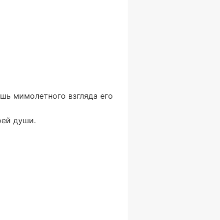
шь мимолетного взгляда его
оей души.