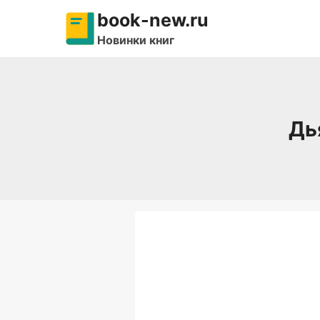
Перейти
book-new.ru
к
Новинки книг
содержимому
Дь