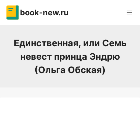
Перейти
book-new.ru
к
содержимому
Единственная, или Семь
невест принца Эндрю
(Ольга Обская)