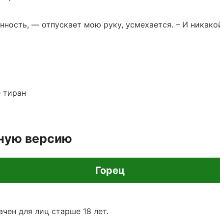
нность, — отпускает мою руку, усмехается. – И никак
е тиран
лную версию
Горец
чен для лиц старше 18 лет.