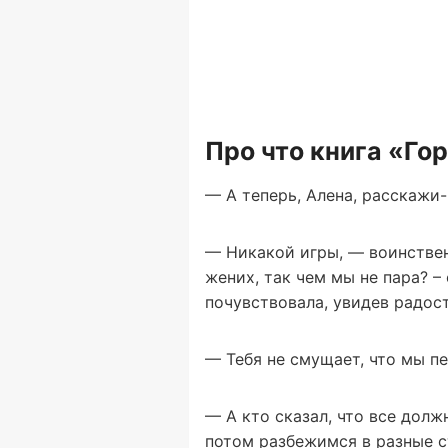
Про что книга «Го
— А теперь, Алена, расскажи-к
— Никакой игры, — воинственн
жених, так чем мы не пара? –
почувствовала, увидев радо
— Тебя не смущает, что мы п
— А кто сказал, что все дол
потом разбежимся в разные с