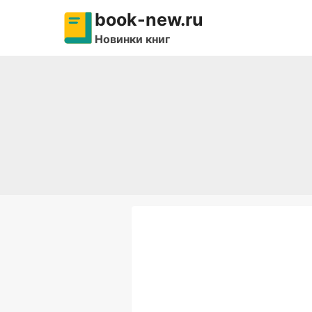
Перейти
book-new.ru
к
Новинки книг
содержимому