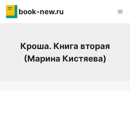
Перейти
book-new.ru
к
содержимому
Кроша. Книга вторая
(Марина Кистяева)