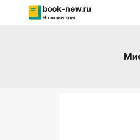
Перейти
book-new.ru
к
Новинки книг
содержимому
Мис