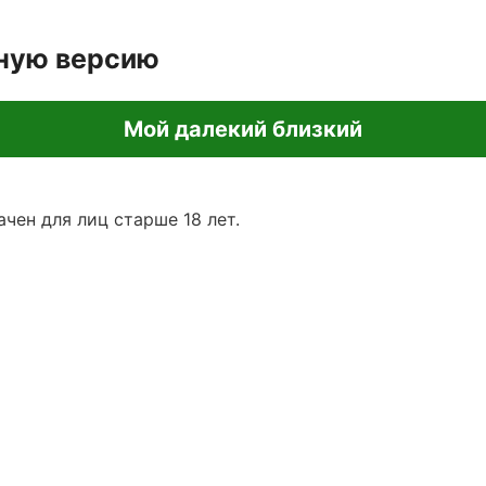
лную версию
Мой далекий близкий
чен для лиц старше 18 лет.