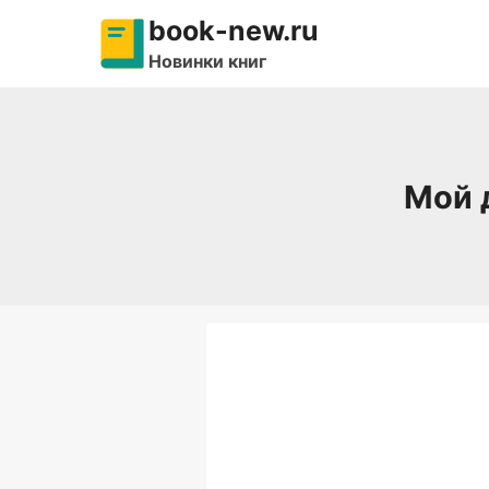
Перейти
book-new.ru
к
Новинки книг
содержимому
Мой 