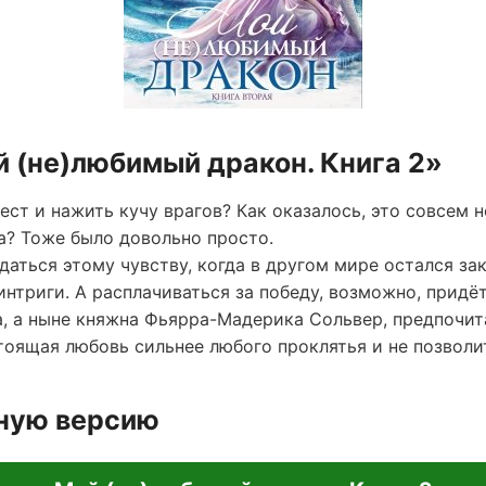
й (не)любимый дракон. Книга 2»
ест и нажить кучу врагов? Как оказалось, это совсем 
а? Тоже было довольно просто.
тдаться этому чувству, когда в другом мире остался 
нтриги. А расплачиваться за победу, возможно, придё
а, а ныне княжна Фьярра-Мадерика Сольвер, предпочит
тоящая любовь сильнее любого проклятья и не позволит
лную версию