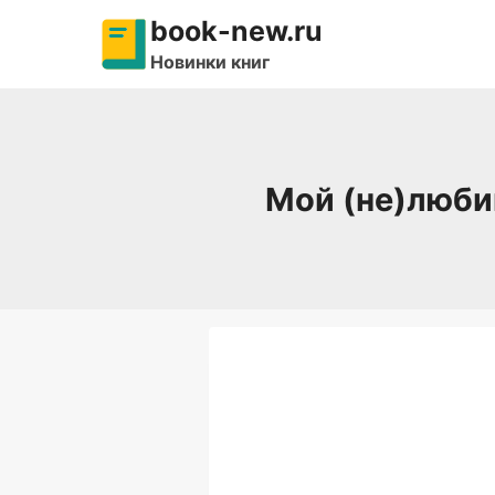
Перейти
book-new.ru
к
Новинки книг
содержимому
Мой (не)люби