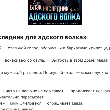
следник для адского волка»
? — стальной голос, обернутый в бархатную хрипотцу,
? – вскакиваю со стула. — Вы гость в этом доме! Мама
ь в мужской разговор. Послушай отца, — мама опускает
. Никто из вас мне не помешает, — продолжает незнак
оментально пересыхает.
сем… ммм… человек? — спрашивает мама.
кое-то значение?