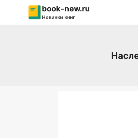
Перейти
book-new.ru
к
Новинки книг
содержимому
Насле