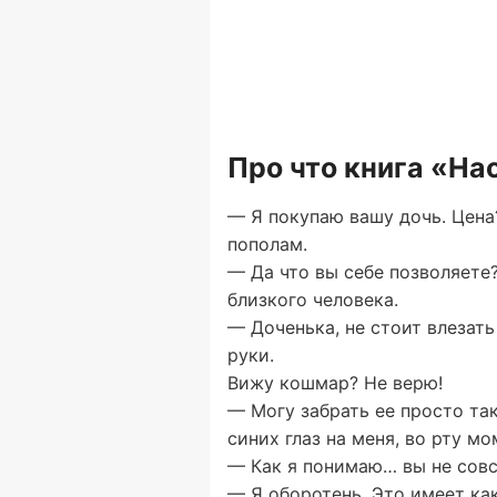
Про что книга «На
— Я покупаю вашу дочь. Цена
пополам.
— Да что вы себе позволяете
близкого человека.
— Доченька, не стоит влезат
руки.
Вижу кошмар? Не верю!
— Могу забрать ее просто так
синих глаз на меня, во рту м
— Как я понимаю… вы не сов
— Я оборотень. Это имеет ка