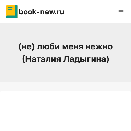
Перейти
book-new.ru
к
содержимому
(не) люби меня нежно
(Наталия Ладыгина)