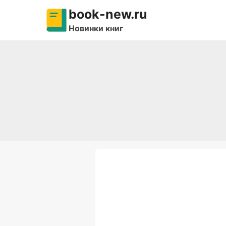
Перейти
book-new.ru
к
Новинки книг
содержимому