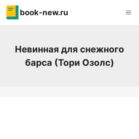
Перейти
book-new.ru
к
содержимому
Невинная для снежного
барса (Тори Озолс)