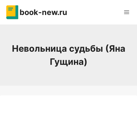
Перейти
book-new.ru
к
содержимому
Невольница судьбы (Яна
Гущина)