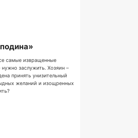
сподина»
все самые извращенные
 нужно заслужить. Хозяин –
дена принять унизительный
стыдных желаний и изощренных
ить?