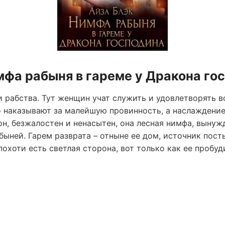
мфа рабыня в гареме у Дракона го
и рабства. Тут женщин учат служить и удовлетворять 
 наказывают за малейшую провинность, а наслаждение
он, безжалостен и ненасытен, она лесная нимфа, вынуж
абыней. Гарем разврата – отныне ее дом, источник по
охоти есть светлая сторона, вот только как ее пробуд