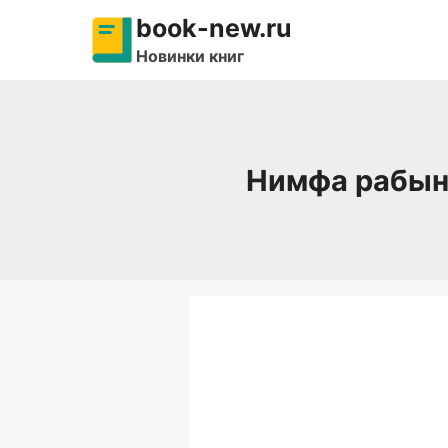
Перейти
book-new.ru
к
Новинки книг
содержимому
Нимфа рабыня