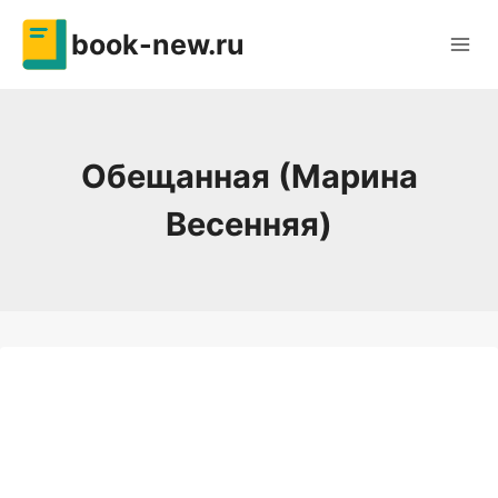
Перейти
book-new.ru
к
содержимому
Обещанная (Марина
Весенняя)