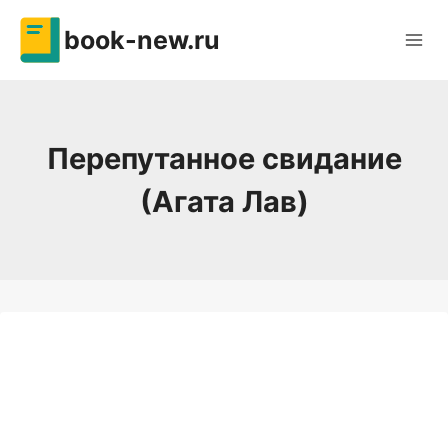
Перейти
book-new.ru
к
содержимому
Перепутанное свидание
(Агата Лав)