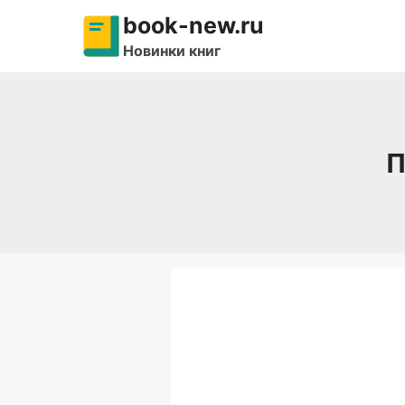
Перейти
book-new.ru
к
Новинки книг
содержимому
П