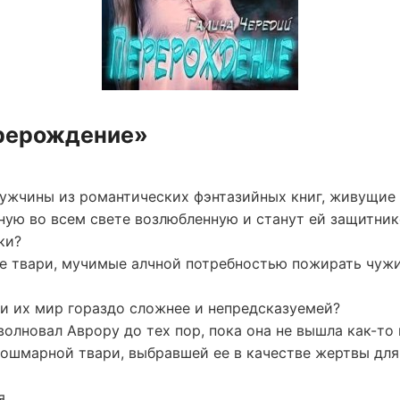
ерерождение»
ужчины из романтических фэнтазийных книг, живущие
ную во всем свете возлюбленную и станут ей защитни
ки?
е твари, мучимые алчной потребностью пожирать чужи
е, и их мир гораздо сложнее и непредсказуемей?
волновал Аврору до тех пор, пока она не вышла как-то
кошмарной твари, выбравшей ее в качестве жертвы дл
я.