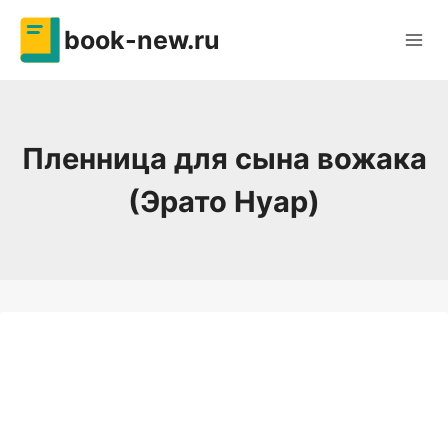
Перейти
book-new.ru
к
содержимому
Пленница для сына вожака
(Эрато Нуар)