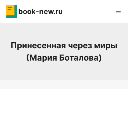
Перейти
book-new.ru
к
содержимому
Принесенная через миры
(Мария Боталова)