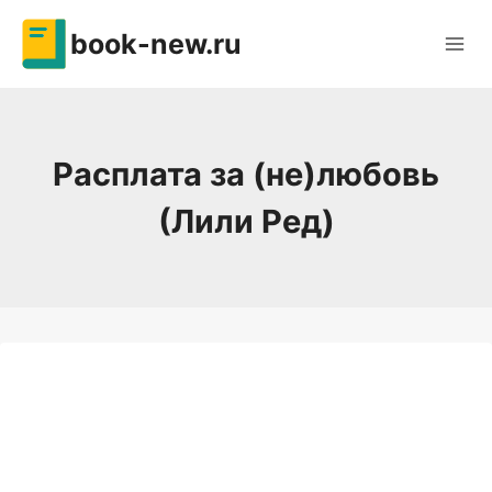
Перейти
book-new.ru
к
содержимому
Расплата за (не)любовь
(Лили Ред)