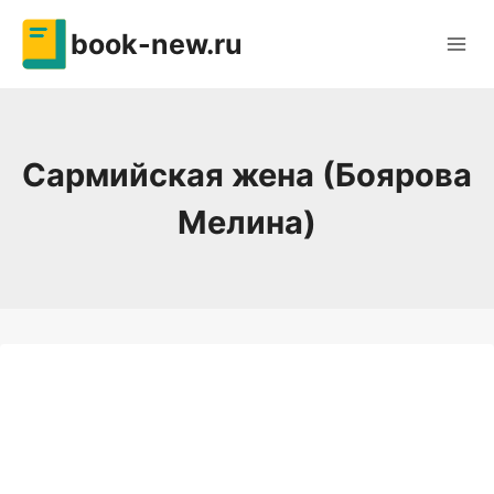
Перейти
book-new.ru
к
содержимому
Сармийская жена (Боярова
Мелина)