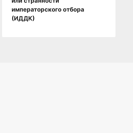
или странности
императорского отбора
(ИДДК)