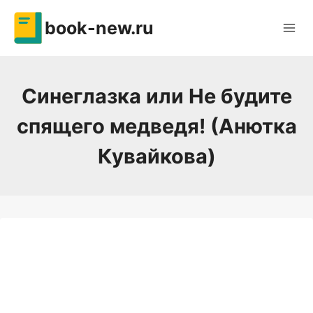
Перейти
book-new.ru
к
содержимому
Синеглазка или Не будите
спящего медведя! (Анютка
Кувайкова)