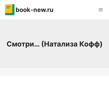
Перейти
book-new.ru
к
содержимому
Смотри… (Натализа Кофф)