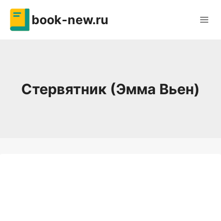
Перейти
book-new.ru
к
содержимому
Стервятник (Эмма Вьен)