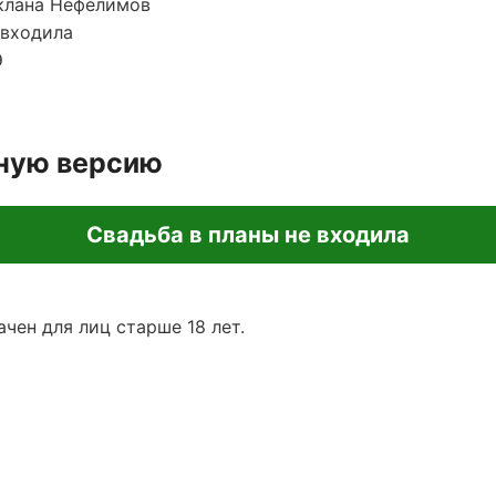
 клана Нефелимов
 входила
Э
лную версию
Свадьба в планы не входила
чен для лиц старше 18 лет.