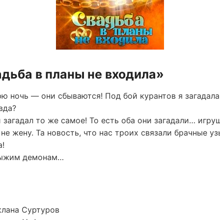
адьба в планы не входила»
ю ночь — они сбываются! Под бой курантов я загадала
вда?
загадал то же самое! То есть оба они загадали… игруш
 не жену. Та новость, что нас троих связали брачные уз
!
тыжим демонам…
клана Суртуров