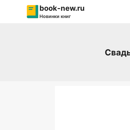
Перейти
book-new.ru
к
Новинки книг
содержимому
Свадь