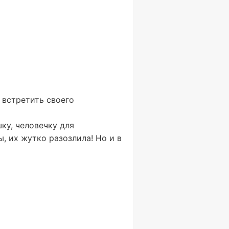
 встретить своего
ку, человечку для
ы, их жутко разозлила! Но и в