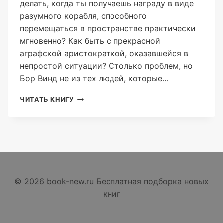
делать, когда ты получаешь награду в виде
разумного корабля, способного
перемещаться в пространстве практически
мгновенно? Как быть с прекрасной
аграфской аристократкой, оказавшейся в
непростой ситуации? Столько проблем, но
Бор Винд не из тех людей, которые…
ДИКИЙ
ЧИТАТЬ КНИГУ
ПРАПОР
КНИГА
2
(АЛЕКС
ГОР)
© 2026 book-new.ru Бесплатная подборка новых
книг