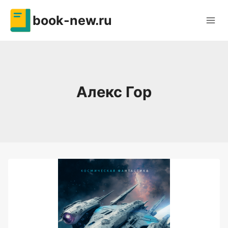
Перейти
book-new.ru
к
содержимому
Алекс Гор