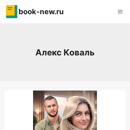
Перейти
book-new.ru
к
содержимому
Алекс Коваль