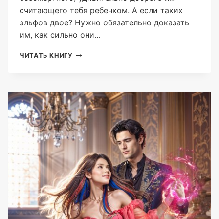
считающего тебя ребенком. А если таких
эльфов двое? Нужно обязательно доказать
им, как сильно они…
КАК
ЧИТАТЬ КНИГУ
СТАТЬ
ФЕЕЙ
И
НАЙТИ
ЛЮБОВЬ.
ИНСТРУКЦИЯ
ДЛЯ
ЗЕМЛЯН
(АННА
ГЛУШКОВА)