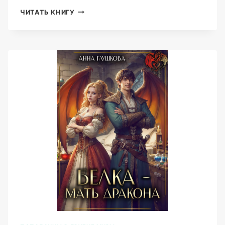
НОЧЬ,
ЧИТАТЬ КНИГУ
КЛАДБИЩЕ,
СКЕЛЕТ
…
И
Я
(АННА
ГЛУШКОВА)