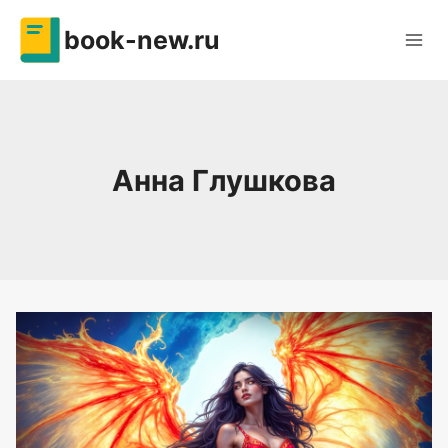
Перейти
book-new.ru
к
содержимому
Анна Глушкова