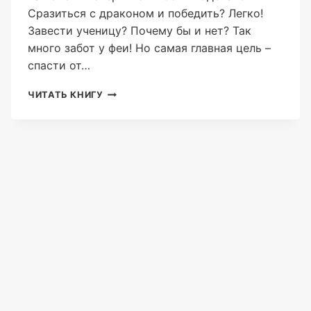
Сразиться с драконом и победить? Легко!
Завести ученицу? Почему бы и нет? Так
много забот у феи! Но самая главная цель –
спасти от…
ДУША
ЧИТАТЬ КНИГУ
МОЕЙ
ДУШИ
КНИГА
2
ОГНЕННЫЕ
КРЫЛЬЯ
(АННА
ГЛУШКОВА)