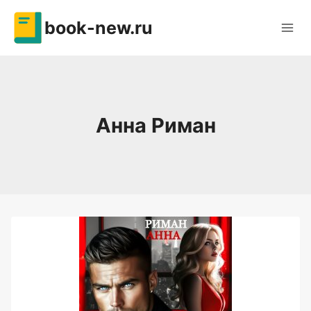
Перейти
book-new.ru
к
содержимому
Анна Риман