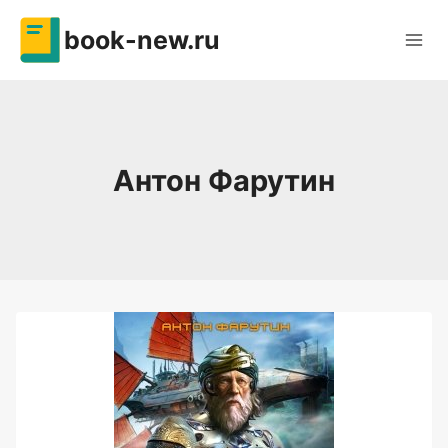
Перейти
book-new.ru
к
содержимому
Антон Фарутин