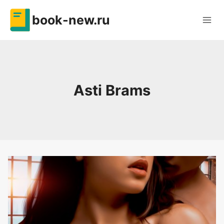
Перейти
book-new.ru
к
содержимому
Asti Brams