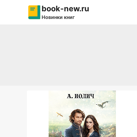
Перейти
book-new.ru
к
Новинки книг
содержимому