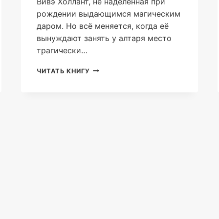
Вивэ Холлант, не наделённая при
рождении выдающимся магическим
даром. Но всё меняется, когда её
вынуждают занять у алтаря место
трагически…
ЭСКАЛТО.
ЧИТАТЬ КНИГУ
ТВОЙ
СВЕТ
(АСЯ
ИОЛИЧ)