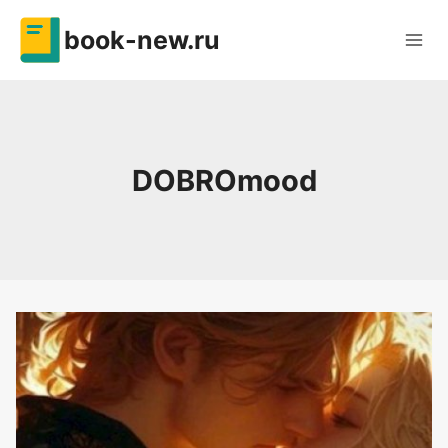
Перейти
book-new.ru
к
содержимому
DOBROmood