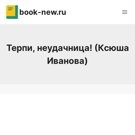
Перейти
book-new.ru
к
содержимому
Терпи, неудачница! (Ксюша
Иванова)