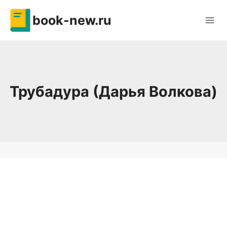
Перейти
book-new.ru
к
содержимому
Трубадура (Дарья Волкова)