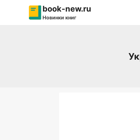
Перейти
book-new.ru
к
Новинки книг
содержимому
Ук