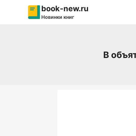
Перейти
book-new.ru
к
Новинки книг
содержимому
В объя