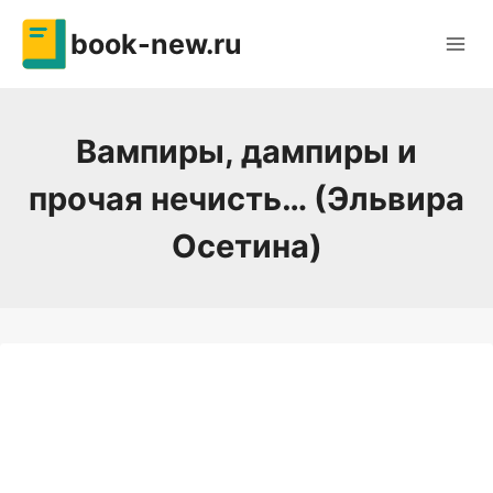
Перейти
book-new.ru
к
содержимому
Вампиры, дампиры и
прочая нечисть… (Эльвира
Осетина)